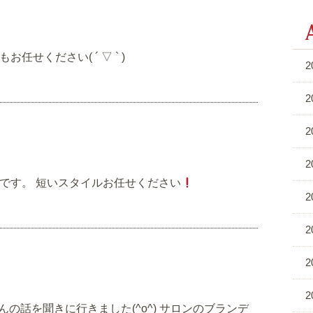
せください( ´ ▽ ` )
2
2
2
2
です。 短いスタイルお任せください
2
2
2
2
田さんの話を聞きに行きました(^o^) サロンのブランデ