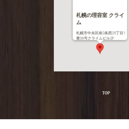
札幌の理容室 クライ
ム
札幌市中央区南2条西25丁目1
番36号クライムビル2F
TEL 011-613-2063
TO