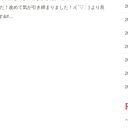
2
！改めて気が引き締まりました！♪( ´▽｀) より良
す&#…
2
2
2
2
2
2