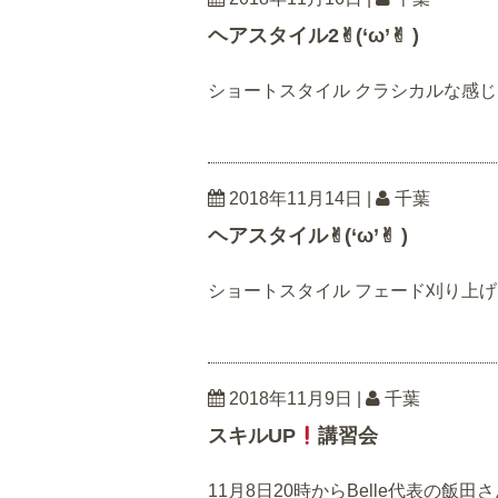
ヘアスタイル2✌︎(‘ω’✌︎ )
ショートスタイル クラシカルな感じもお任
2018年11月14日
|
千葉
ヘアスタイル✌︎(‘ω’✌︎ )
ショートスタイル フェード刈り上げ
2018年11月9日
|
千葉
スキルUP
講習会
11月8日20時からBelle代表の飯