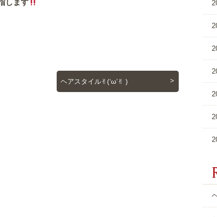
指します
2
2
2
2
ヘアスタイル✌︎(‘ω’✌︎ )
2
2
2