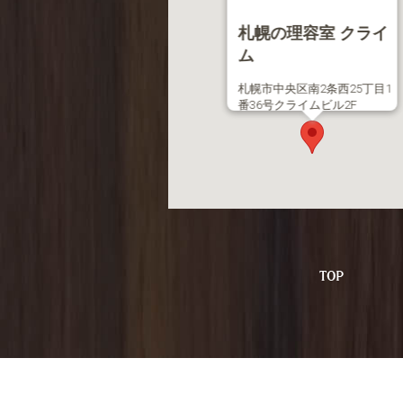
札幌の理容室 クライ
ム
札幌市中央区南2条西25丁目1
番36号クライムビル2F
TEL 011-613-2063
TO