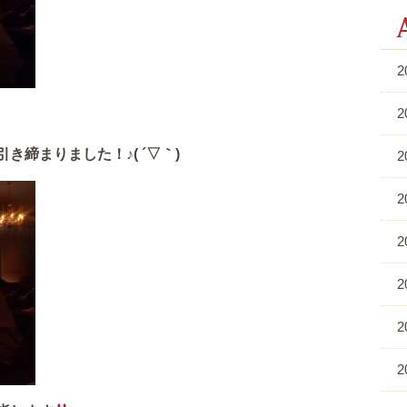
2
2
締まりました！♪( ´▽｀)
2
2
2
2
2
2