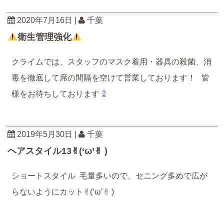
2020年7月16日
|
千葉
衛生管理強化
クライムでは、スタッフのマスク着用・器具の殺菌、消
毒を徹底して席の間隔を空けて営業しております！ 皆
様をお待ちしております
2019年5月30日
|
千葉
ヘアスタイル13✌︎(‘ω’✌︎ )
ショートスタイル 毛量多いので、セニング多めで広が
らないようにカット✌︎(‘ω’✌︎ )