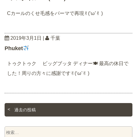
Cカールのくせ毛感をパーマで再現✌︎(‘ω’✌︎ )
2019年3月1日
|
千葉
Phuket
トゥクトゥク ビッグブッタ ディナー🍽 最高の休日で
した！周りの方々に感謝です✌︎(‘ω’✌︎ )
過去の投稿