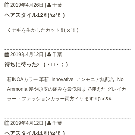
2019年4月26日
|
千葉
ヘアスタイル12✌︎(‘ω’✌︎ )
くせ毛を生かしたカット✌︎(‘ω’✌︎ )
2019年4月12日
|
千葉
待ちに待ったΣ（・□・；）
新INOAカラー 革新=Innovative アンモニア無配合=No
Ammonia 髪や頭皮の痛みを最低限まで抑えた グレイカ
ラー・ファッションカラー両方イケます✌︎(‘ω’&#…
2019年4月12日
|
千葉
ヘアスタイル11✌︎(‘ω’✌︎ )