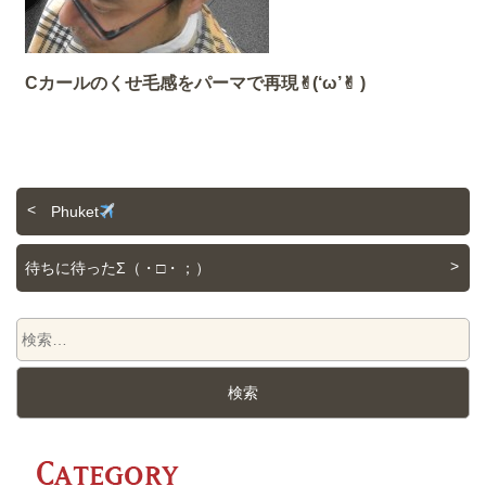
Cカールのくせ毛感をパーマで再現✌︎(‘ω’✌︎ )
Phuket
待ちに待ったΣ（・□・；）
C