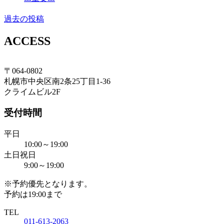
過去の投稿
投
稿
ACCESS
ナ
ビ
〒064-0802
札幌市中央区南2条25丁目1-36
ゲ
クライムビル2F
ー
受付時間
シ
ョ
平日
10:00～19:00
ン
土日祝日
9:00～19:00
※予約優先となります。
予約は19:00まで
TEL
011-613-2063